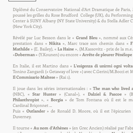
Diplômé du Conservatoire National d’Art Dramatique de Paris, 
poussé les grilles du Rose Brudford College (UK), du Performing
Center à SUNY Albany (NY State University) & du Stella Adler 
(New York City).
Révélé par Luc Besson dans le «
Grand Bleu
», nommé aux Cés
prestation dans «
Nikita
», Marc trace son chemin dans «
F
Mathilde
» (E. Bailey), «
La Haine
», (M.Kassovitz - prix de la m.e.
«
Doberman
» (Y.Kounen) ou encore «
Arrête de pleurer Pénélope
En Italie, il est Martino dans «
L’esigenza di unirmi ogni volta
Tonino Zangardi (« Getaway of love ») avec C.Gerini/M.Bocci et 
Il Commisario Maltese
» (Rai 1).
Il joue dans les séries internationales : «
The man who lived a
(NBC), «
Star Hunter
» (Canal+), «
Dalziel & Pascoe
» (B
Philanthropist
», «
Borgia
» de Tom Fontana où il est le ma
Cardinal Briçonnet ...
Puis «
Outlander
» de Ronald D. Moore, où il est l’épicurien 
Duverney.
Il tourne «
Au nom d’Athènes
» (en Grec Ancien) réalisé par Fab