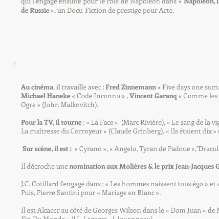
qui l'engage ensuite pour le rôle de Napoléon dans «
Napoléon, 
de Russie
», un Docu-Fiction de prestige pour Arte.
Au cinéma
, il travaille avec :
Fred Zinnemann
« Five days one sum
Michael Haneke
« Code Inconnu » ,
Vincent Garanq
« Comme les 
Ogre » (John Malkovitch).
Pour la TV, il tourne
: « La Face » (Marc Rivière), « Le sang de la v
La maîtresse du Corroyeur » (Claude Grinberg), « Ils étaient dix » 
Sur scène, il est :
« Cyrano », « Angelo, Tyran de Padoue »,"Dracula
Il décroche une
nomination aux Molières & le prix Jean-Jacques 
J.C. Cotillard l'engage dans : « Les hommes naissent tous égo » et « 
Puis, Pierre Santini pour « Mariage en Blanc ».
Il est Alcacer au côté de Georges Wilson dans le « Dom Juan » de 
Fin Du Monde » (J.L. Lagarce - J. Jouanneau).