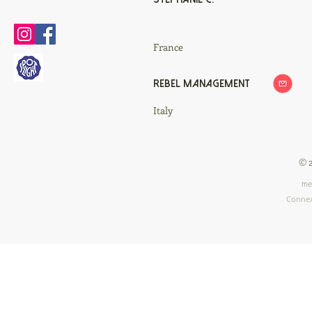
France
REBEL MANAGEMENT
Italy
© 
me
Conne